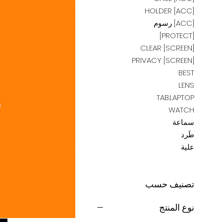
[ACC] HOLDER
[ACC] رسوم
[PROTECT]
[SCREEN] CLEAR
[SCREEN] PRIVACY
BEST
LENS
TAB.LAPTOP
WATCH
سماعة
طَرد
علية
تصنيف حسب
نوع المنتج