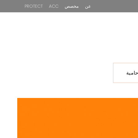
عن
مخصص
ACC
PROTECT
امية