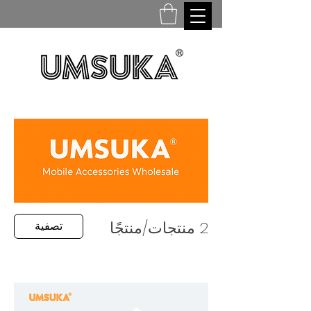
2 منتجات/منتجًا
تصفية