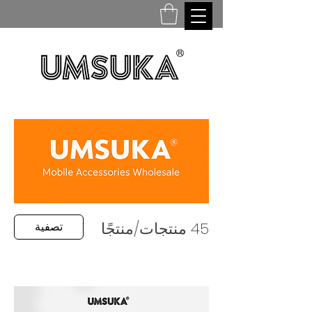
45 منتجات/منتجًا
تصفية