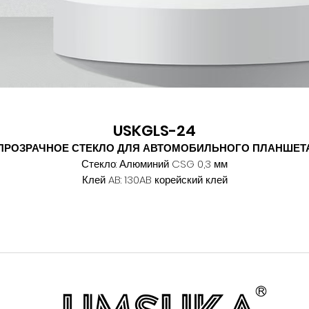
USKGLS-24
ПРОЗРАЧНОЕ СТЕКЛО ДЛЯ АВТОМОБИЛЬНОГО ПЛАНШЕТ
Стекло: Алюминий CSG 0,3 мм
Клей AB: 130AB корейский клей
Угол падения воды: 110°-115°
Время закалки: 4 часа
Твёрдость: 9H
Дуга:50-60C