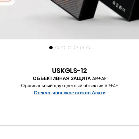
USKGLS-12
ОБЪЕКТИВНАЯ ЗАЩИТА AR+AF
Оригинальный двухцветный объектив AR+AF
Стекло: японское стекло Асахи
Материал: Изысканная резьба, цельное литье
Верх гладкий Авиационный магниевый сплав
лей: высоковязкий двухсторонний клей, гальваническое масло д
снятия отпечатков пальцев с передней и задней стороны
Время закалки: 3,5 ч.
Светопропускание: осветление 95%