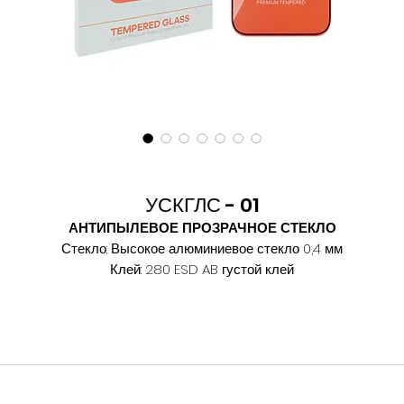
УСКГЛС - 01
АНТИПЫЛЕВОЕ ПРОЗРАЧНОЕ СТЕКЛО
Стекло: Высокое алюминиевое стекло 0,4 мм
Клей: 280 ESD AB густой клей
Угол падения воды: 115°
Время закалки: 5 ч.
Твёрдость после отпуска: 9H
Дуга: 180C
Степень складывания: 210
Масло: Высококачественное двойное плазменное покрытие