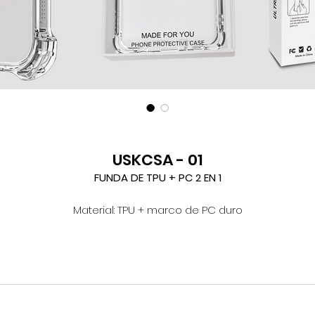
USKCSA - 01
FUNDA DE TPU + PC 2 EN 1
Material: TPU + marco de PC duro
Estructura híbrida: TPU lateral + PC interior
bsorción de impactos: protección total contra caídas de 36
Recubrimiento: nanorrecubrimiento antiamarilleo
ipo de ajuste: Moldeado con precisión para un ajuste perfect