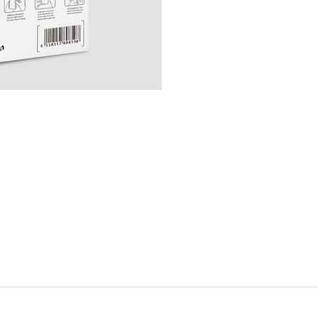
0°
o.