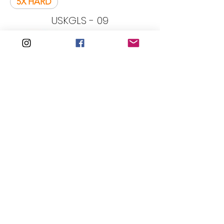
5X HARD
USKGLS - 09
★CAJA MÁGICA
USKGLS - 07